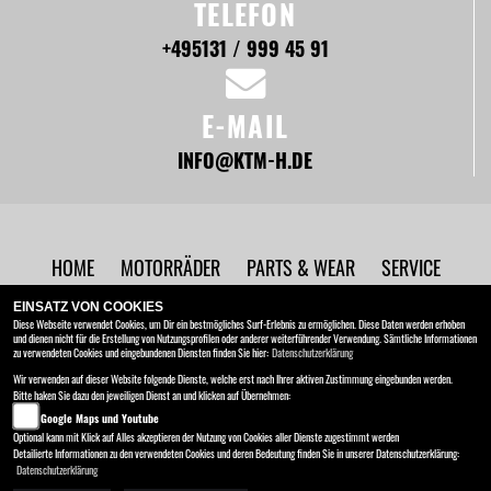
TELEFON
+495131 / 999 45 91
E-MAIL
INFO@KTM-H.DE
HOME
MOTORRÄDER
PARTS & WEAR
SERVICE
UNTERNEHMEN
NEWS
EINSATZ VON COOKIES
Diese Webseite verwendet Cookies, um Dir ein bestmögliches Surf-Erlebnis zu ermöglichen. Diese Daten werden erhoben
und dienen nicht für die Erstellung von Nutzungsprofilen oder anderer weiterführender Verwendung. Sämtliche Informationen
BRC Motorrad GmbH
zu verwendeten Cookies und eingebundenen Diensten finden Sie hier:
Datenschutzerklärung
Ottostraße 2 , 30827 Hannover - Garbsen
Wir verwenden auf dieser Website folgende Dienste, welche erst nach Ihrer aktiven Zustimmung eingebunden werden.
Bitte haken Sie dazu den jeweiligen Dienst an und klicken auf Übernehmen:
Kontakt
AGB
Impressum
Google Maps und Youtube
Datenschutz
Disclaimer
Optional kann mit Klick auf Alles akzeptieren der Nutzung von Cookies aller Dienste zugestimmt werden
Detailierte Informationen zu den verwendeten Cookies und deren Bedeutung finden Sie in unserer Datenschutzerklärung:
Datenschutzerklärung