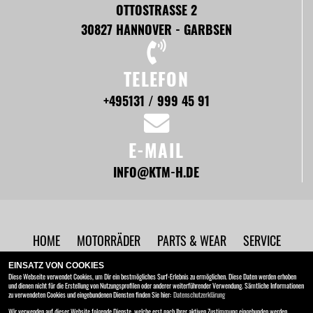
OTTOSTRASSE 2
30827 HANNOVER - GARBSEN
TELEFON
+495131 / 999 45 91
E-MAIL
INFO@KTM-H.DE
HOME
MOTORRÄDER
PARTS & WEAR
SERVICE
UNTERNEHMEN
NEWS
EINSATZ VON COOKIES
Diese Webseite verwendet Cookies, um Dir ein bestmögliches Surf-Erlebnis zu ermöglichen. Diese Daten werden erhoben
und dienen nicht für die Erstellung von Nutzungsprofilen oder anderer weiterführender Verwendung. Sämtliche Informationen
BRC Motorrad GmbH
zu verwendeten Cookies und eingebundenen Diensten finden Sie hier:
Datenschutzerklärung
Ottostraße 2 , 30827 Hannover - Garbsen
Wir verwenden auf dieser Website folgende Dienste, welche erst nach Ihrer aktiven Zustimmung eingebunden werden.