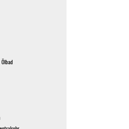
 Ölbad
n
entralrohr