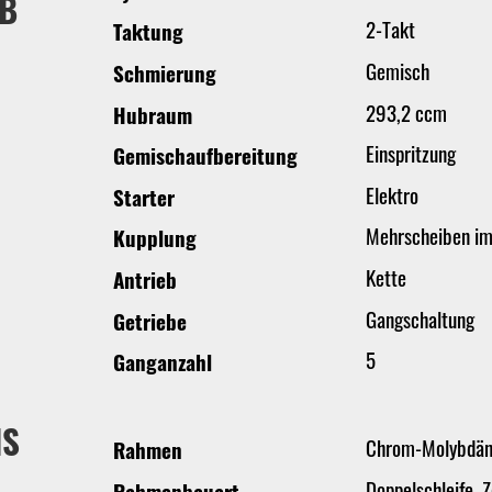
EB
2-Takt
Taktung
Gemisch
Schmierung
293,2 ccm
Hubraum
Einspritzung
Gemischaufbereitung
Elektro
Starter
Mehrscheiben im
Kupplung
Kette
Antrieb
Gangschaltung
Getriebe
5
Ganganzahl
IS
Chrom-Molybdä
Rahmen
Doppelschleife, Z
Rahmenbauart