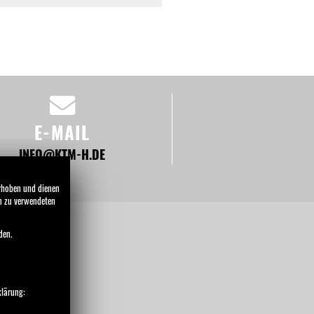
E-MAIL
INFO@KTM-H.DE
erhoben und dienen
en zu verwendeten
den.
NEWS
klärung: