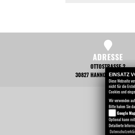
ADRESSE
OTTOSTRASSE 2
30827 HANNOVER - GARB
EINSATZ 
Diese Webseite ve
nicht für die Ers
Cookies und einge
Wir verwenden auf
HOME
Bitte haken Sie d
Google Ma
Optional kann mit
Detailierte Infor
Datenschutzerklä