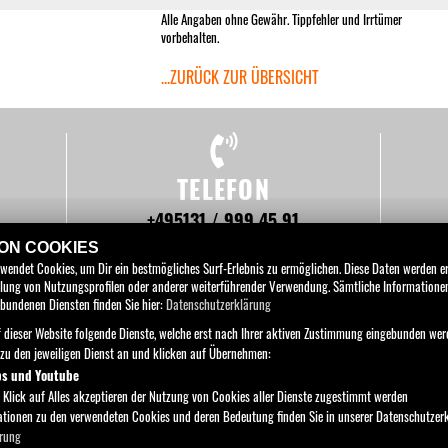
Alle Angaben ohne Gewähr. Tippfehler und Irrtümer
vorbehalten.
...ZURÜCK ZUR ÜBERSICHT
TELEFON
+495131 / 999 45 91
SEN
VON COOKIES
rwendet Cookies, um Dir ein bestmögliches Surf-Erlebnis zu ermöglichen. Diese Daten werden 
tellung von Nutzungsprofilen oder anderer weiterführender Verwendung. Sämtliche Information
bundenen Diensten finden Sie hier:
Datenschutzerklärung
 dieser Website folgende Dienste, welche erst nach Ihrer aktiven Zustimmung eingebunden wer
MOTORRÄDER
PARTS & WEAR
SERVICE
UNTERNEHMEN
azu den jeweiligen Dienst an und klicken auf Übernehmen:
ps und Youtube
BRC Motorrad GmbH
 Klick auf Alles akzeptieren der Nutzung von Cookies aller Dienste zugestimmt werden
Ottostraße 2 , 30827 Hannover - Garbsen
mationen zu den verwendeten Cookies und deren Bedeutung finden Sie in unserer Datenschutzer
rung