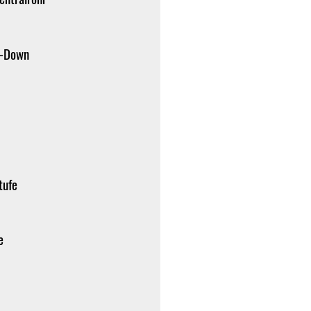
e-Down
tufe
e