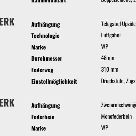
ERK
Telegabel Upsid
Aufhängung
Luftgabel
Technologie
WP
Marke
48 mm
Durchmesser
310 mm
Federweg
Druckstufe, Zugs
Einstellmöglichkeit
ERK
Zweiarmschwing
Aufhängung
Monofederbein
Federbein
WP
Marke