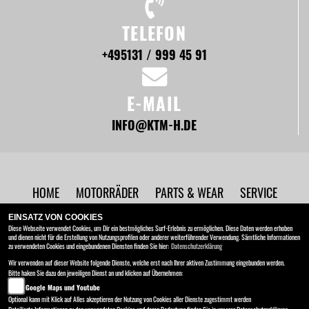
TELEFON
+495131 / 999 45 91
E-MAIL
INFO@KTM-H.DE
HOME
MOTORRÄDER
PARTS & WEAR
SERVICE
UNTERNEHMEN
NEWS
EINSATZ VON COOKIES
Diese Webseite verwendet Cookies, um Dir ein bestmögliches Surf-Erlebnis zu ermöglichen. Diese Daten werden erhoben
und dienen nicht für die Erstellung von Nutzungsprofilen oder anderer weiterführender Verwendung. Sämtliche Informationen
BRC Motorrad GmbH
zu verwendeten Cookies und eingebundenen Diensten finden Sie hier:
Datenschutzerklärung
Ottostraße 2 , 30827 Hannover - Garbsen
Wir verwenden auf dieser Website folgende Dienste, welche erst nach Ihrer aktiven Zustimmung eingebunden werden.
Bitte haken Sie dazu den jeweiligen Dienst an und klicken auf Übernehmen:
Kontakt
AGB
Impressum
Google Maps und Youtube
Datenschutz
Disclaimer
Optional kann mit Klick auf Alles akzeptieren der Nutzung von Cookies aller Dienste zugestimmt werden