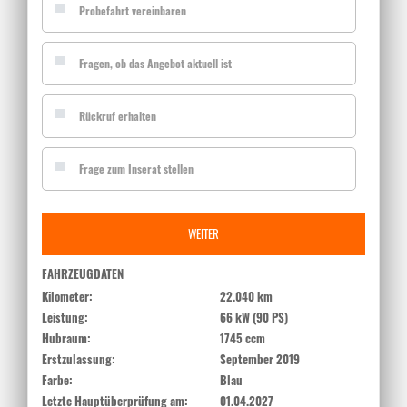
Probefahrt vereinbaren
Fragen, ob das Angebot aktuell ist
Rückruf erhalten
Frage zum Inserat stellen
WEITER
FAHRZEUGDATEN
Kilometer:
22.040 km
Leistung:
66 kW (90 PS)
Hubraum:
1745 ccm
Erstzulassung:
September 2019
Farbe:
Blau
Letzte Hauptüberprüfung am:
01.04.2027